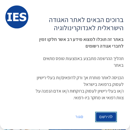
תפרי
האגודה הישראלית לאנדוקרינולוגיה
ברוכים הבאים לאתר האגודה
הרשמה ועדכון נתונים
כניסת חברים
הישראלית לאנדוקרינולוגיה
English
Russian
Arabic
באתר זה תוכלו למצוא מידע רב אשר חלקו זמין
לחברי אגודה רשומים
ראשי
»
תעוד מפגש
»
Can We Delay/Prevent Type 1 Diabetes Mellitus?
תהליך ההרשמה מתבצע באמצעות טופס מתאים
Can We Delay/Prevent Type 1 Diabetes
באתר
Mellitus?
הכניסה לאתר מותרת אך ורק לרופאים/ות בעלי רישיון
לעסוק ברפואה בישראל
מרצה: פרופ' אמיר תירוש
ו/או בעלי רישיון לעסוק ברוקחות ו/או אדם הנמנה על
מנהל המכון לאנדוקרינולוגיה, סוכרת ומטבוליזם, המרכז
צוות רפואי או מחקר ביו-רפואי.
הרפואי שיבא, ואוניברסיטת תל-אביב
תאריך: 13/12/2024
להירשם
סגור