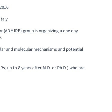
 2016
taly
r (ADMIRE) group is organizing a one day
E.
ular and molecular mechanisms and potential
SRs, up to 8 years after M.D. or Ph.D.) who are