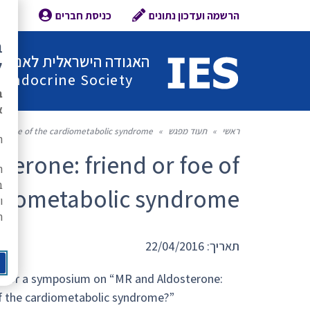
הרשמה ועדכון נתונים
כניסת חברים
צור 
ב
האגודה הישראלית לאנדוקר
ל
l Endocrine Society
ב
א
ראשי
»
תעוד מפגש
»
or foe of the cardiometabolic syndrome
ת
erone: friend or foe of
ה
ב
rdiometabolic syndrome
ו
ר
תאריך: 22/04/2016
for a symposium on “MR and Aldosterone:
of the cardiometabolic syndrome?”