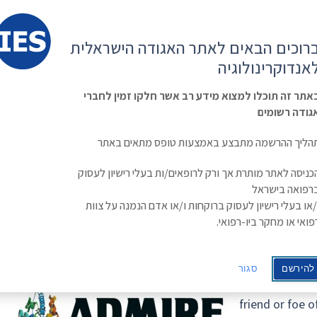
קשר
ESE
רוכים הבאים לאתר האגודה הישראלית
ראשי
משולחן
מפגשים
קורס
ינולוגיה
אנדוקרינולוגיה
האגודה
וכנסים
מתקדם
בסוכרת
Israe
אתר זה תוכלו למצוא מידע רב אשר חלקו זמין לחברי
גודה רשומים
Symposium on MR and Aldosterone: friend 
הליך ההרשמה מתבצע באמצעות טופס מתאים באתר
Symposium on MR and Aldost
כניסה לאתר מותרת אך ורק לרופאים/ות בעלי רישיון לעסוק
רפואה בישראל
the ca
/או בעלי רישיון לעסוק ברוקחות ו/או אדם הנמנה על צוות
פואי או מחקר ביו-רפואי.
להירשם
סגור
Announcement 
friend or foe 