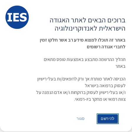
תפרי
האגודה הישראלית לאנדוקרינולוגיה
ברוכים הבאים לאתר האגודה
הרשמה ועדכון נתונים
כניסת חברים
הישראלית לאנדוקרינולוגיה
English
Russian
Arabic
באתר זה תוכלו למצוא מידע רב אשר חלקו זמין
לחברי אגודה רשומים
ראשי
»
תעוד מפגש
»
מרצה אורחת – הטיפול באדנומות אגרסיביות | Prof. Pia
Burman
תהליך ההרשמה מתבצע באמצעות טופס מתאים
מרצה אורחת – הטיפול באדנומות
באתר
אגרסיביות | Prof. Pia Burman
הכניסה לאתר מותרת אך ורק לרופאים/ות בעלי רישיון
לעסוק ברפואה בישראל
מרצה: Prof. Pia Burman
ו/או בעלי רישיון לעסוק ברוקחות ו/או אדם הנמנה על
צוות רפואי או מחקר ביו-רפואי.
Genomics, Diabetes and Endocrinology, Lund
University, Sweden
להירשם
סגור
תאריך: 19/04/2023