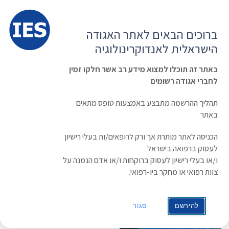
תפרי
האגודה הישראלית לאנדוקרינולוגיה
ברוכים הבאים לאתר האגודה
הרשמה ועדכון נתונים
כניסת חברים
הישראלית לאנדוקרינולוגיה
English
Russian
Arabic
באתר זה תוכלו למצוא מידע רב אשר חלקו זמין
לחברי אגודה רשומים
ראשי
»
תעוד מפגש
»
IGF Meeting
IGF Meeting
תהליך ההרשמה מתבצע באמצעות טופס מתאים
באתר
תאריך: 03/10/2013 - 05/10/2013
הכניסה לאתר מותרת אך ורק לרופאים/ות בעלי רישיון
לעסוק ברפואה בישראל
OBESITY, DIABETES AND
ו/או בעלי רישיון לעסוק ברוקחות ו/או אדם הנמנה על
CANCER: THE ROLE OF
צוות רפואי או מחקר ביו-רפואי.
INSULIN AND INSULIN
LIKE GROWTH FACTORS
להירשם
סגור
Taormina, Italy, October 3-