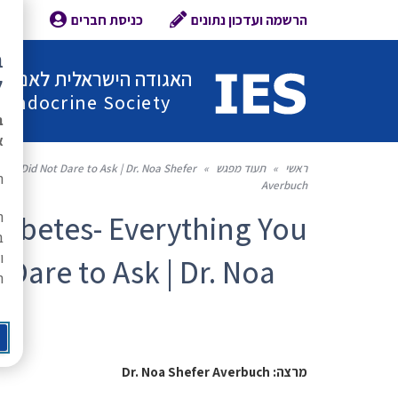
הרשמה ועדכון נתונים
כניסת חברים
צור 
ב
האגודה הישראלית לאנדוקר
ל
l Endocrine Society
ב
א
ראשי
»
תעוד מפגש
»
nd Did Not Dare to Ask | Dr. Noa Shefer
ת
Averbuch
ה
iabetes- Everything You
ב
ו
Dare to Ask | Dr. Noa
ר
מרצה: Dr. Noa Shefer Averbuch