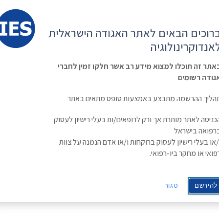
קשר
ESE
רוכים הבאים לאתר האגודה הישראלית
ראשי
משולחן
מפגשים
קורס
ינולוגיה
אנדוקרינולוגיה
האגודה
וכנסים
מתקדם
בסוכרת
Israe
אתר זה תוכלו למצוא מידע רב אשר חלקו זמין לחברי
גודה רשומים
Fifty Shades of Monogenic Diabetes- Everything You Wanted to Know a
הליך ההרשמה מתבצע באמצעות טופס מתאים באתר
כניסה לאתר מותרת אך ורק לרופאים/ות בעלי רישיון לעסוק
Fifty Shades of Monogenic D
רפואה בישראל
/או בעלי רישיון לעסוק ברוקחות ו/או אדם הנמנה על צוות
Wanted to Know and Did Not 
פואי או מחקר ביו-רפואי.
Shefer Averbuch
להירשם
סגור