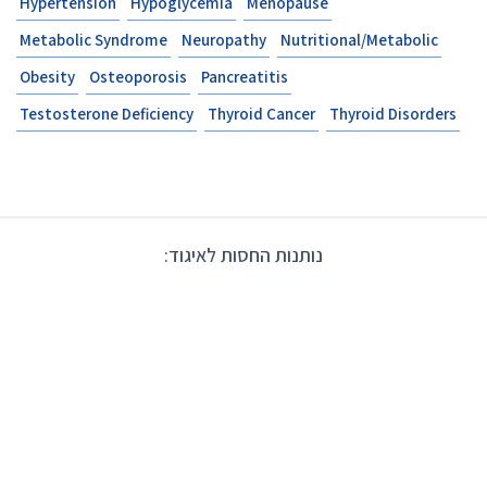
Hypertension
Hypoglycemia
Menopause
Metabolic Syndrome
Neuropathy
Nutritional/Metabolic
Obesity
Osteoporosis
Pancreatitis
Testosterone Deficiency
Thyroid Cancer
Thyroid Disorders
נותנות החסות לאיגוד: