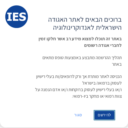
תפרי
האגודה הישראלית לאנדוקרינולוגיה
ברוכים הבאים לאתר האגודה
הרשמה ועדכון נתונים
כניסת חברים
הישראלית לאנדוקרינולוגיה
English
Russian
Arabic
באתר זה תוכלו למצוא מידע רב אשר חלקו זמין
לחברי אגודה רשומים
ראשי
»
תעוד מפגש
»
The Liver & The Heart – An Intimate Relationship |
Prof. Hilla Knobler, Diabetes Institute, Meuhedet HMO. Faculty of Medicine,
תהליך ההרשמה מתבצע באמצעות טופס מתאים
Hebrew University
באתר
The Liver & The Heart – An Intimate
הכניסה לאתר מותרת אך ורק לרופאים/ות בעלי רישיון
Relationship | Prof. Hilla Knobler,
לעסוק ברפואה בישראל
Diabetes Institute, Meuhedet HMO.
ו/או בעלי רישיון לעסוק ברוקחות ו/או אדם הנמנה על
צוות רפואי או מחקר ביו-רפואי.
Faculty of Medicine, Hebrew
University
להירשם
סגור
מרצה: Prof. Hilla Knobler, Diabetes Institute,