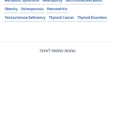
Metabolic Syndrome
Neuropathy
Nutritional/Metabolic
Obesity
Osteoporosis
Pancreatitis
Testosterone Deficiency
Thyroid Cancer
Thyroid Disorders
נותנות החסות לאיגוד: