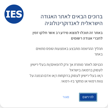
תפרי
האגודה הישראלית לאנדוקרינולוגיה
ברוכים הבאים לאתר האגודה
הרשמה ועדכון נתונים
כניסת חברים
הישראלית לאנדוקרינולוגיה
English
Russian
Arabic
באתר זה תוכלו למצוא מידע רב אשר חלקו זמין
לחברי אגודה רשומים
ראשי
»
תעוד מפגש
»
Cyp17a1 Congenital Adrenal Hyperplasia – Unique
Aspects and Challenges
תהליך ההרשמה מתבצע באמצעות טופס מתאים
Cyp17a1 Congenital Adrenal
באתר
Hyperplasia – Unique Aspects and
הכניסה לאתר מותרת אך ורק לרופאים/ות בעלי רישיון
לעסוק ברפואה בישראל
Challenges
ו/או בעלי רישיון לעסוק ברוקחות ו/או אדם הנמנה על
צוות רפואי או מחקר ביו-רפואי.
מרצה: Dr. Orit Barenholtz
Obstetrics & Gynecology department, Laniado hospital,
Medical Director of Diabetes Clinic Meuhedet Health
להירשם
סגור
Care Services Jerusalem