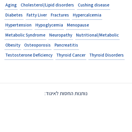
Aging
Cholesterol/Lipid disorders
Cushing disease
Diabetes
Fatty Liver
Fractures
Hypercalcemia
Hypertension
Hypoglycemia
Menopause
Metabolic Syndrome
Neuropathy
Nutritional/Metabolic
Obesity
Osteoporosis
Pancreatitis
Testosterone Deficiency
Thyroid Cancer
Thyroid Disorders
נותנות החסות לאיגוד: