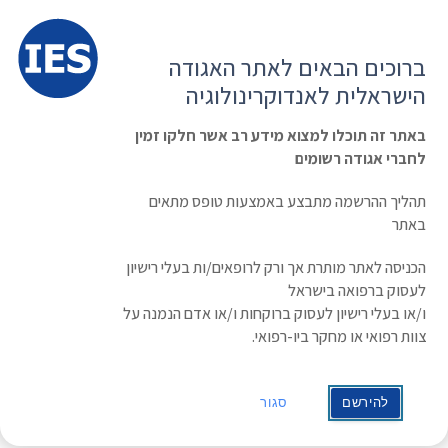
תפרי
האגודה הישראלית לאנדוקרינולוגיה
ברוכים הבאים לאתר האגודה
הרשמה ועדכון נתונים
כניסת חברים
הישראלית לאנדוקרינולוגיה
English
Russian
Arabic
באתר זה תוכלו למצוא מידע רב אשר חלקו זמין
לחברי אגודה רשומים
ראשי
»
תעוד מפגש
»
תקצירי כנס 2018
תקצירי כנס 2018
תהליך ההרשמה מתבצע באמצעות טופס מתאים
באתר
ספר התקצירים 2018
הכניסה לאתר מותרת אך ורק לרופאים/ות בעלי רישיון
לעסוק ברפואה בישראל
The 47th Annual Meeting of the Israel
ו/או בעלי רישיון לעסוק ברוקחות ו/או אדם הנמנה על
Endocrine Society
צוות רפואי או מחקר ביו-רפואי.
April 29-30, 2018
Hilton Tel Aviv Hotel
להירשם
סגור
Program & Abstract Book