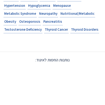
Hypertension
Hypoglycemia
Menopause
Metabolic Syndrome
Neuropathy
Nutritional/Metabolic
Obesity
Osteoporosis
Pancreatitis
Testosterone Deficiency
Thyroid Cancer
Thyroid Disorders
נותנות החסות לאיגוד: