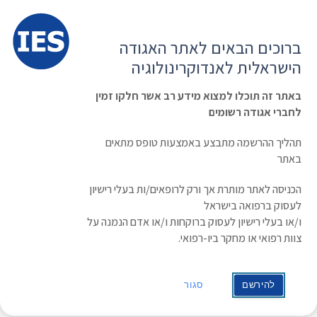
תפרי
האגודה הישראלית לאנדוקרינולוגיה
ברוכים הבאים לאתר האגודה
הרשמה ועדכון נתונים
כניסת חברים
הישראלית לאנדוקרינולוגיה
English
Russian
Arabic
באתר זה תוכלו למצוא מידע רב אשר חלקו זמין
לחברי אגודה רשומים
ראשי
»
תעוד מפגש
»
תקצירי הכנס השנתי 2014
תקצירי הכנס השנתי 2014
תהליך ההרשמה מתבצע באמצעות טופס מתאים
באתר
תאריך: 20/03/2014
הכניסה לאתר מותרת אך ורק לרופאים/ות בעלי רישיון
לעסוק ברפואה בישראל
תקצירי הכנס השנתי – לחצו לפתיחה
ו/או בעלי רישיון לעסוק ברוקחות ו/או אדם הנמנה על
צוות רפואי או מחקר ביו-רפואי.
Abstracts
להירשם
סגור