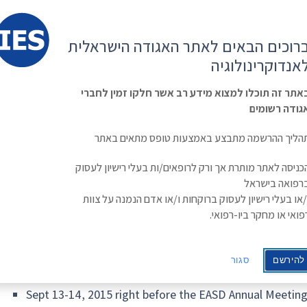
קשר
ESE
רוכים הבאים לאתר האגודה הישראלית
ראשי
משולחן
מפגשים
קורס
ינולוגיה
אנדוקרינולוגיה
האגודה
וכנסים
מתקדם
בסוכרת
Israe
אתר זה תוכלו למצוא מידע רב אשר חלקו זמין לחברי
גודה רשומים
3rd DZD Diabetes Research Schoo
הליך ההרשמה מתבצע באמצעות טופס מתאים באתר
3rd DZD Diabetes Research
כניסה לאתר מותרת אך ורק לרופאים/ות בעלי רישיון לעסוק
רפואה בישראל
/או בעלי רישיון לעסוק ברוקחות ו/או אדם הנמנה על צוות
פואי או מחקר ביו-רפואי.
להירשם
סגור
rd
3
DZD Diabetes Research School 2015 in Stockholm
Sept 13-14, 2015 right before the EASD Annual Meetin