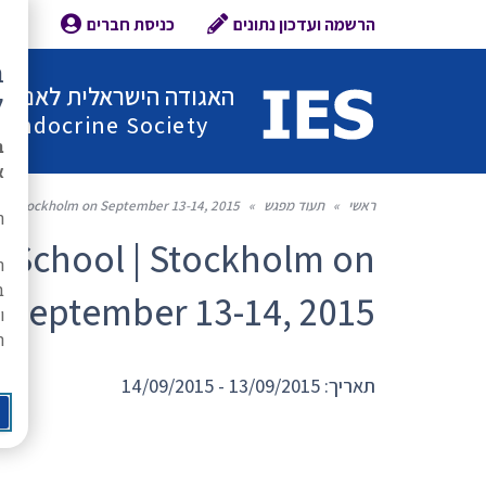
הרשמה ועדכון נתונים
כניסת חברים
צור 
ב
האגודה הישראלית לאנדוקר
ל
l Endocrine Society
ב
א
ראשי
»
תעוד מפגש
»
l | Stockholm on September 13-14, 2015
ת
 School | Stockholm on
ה
ב
September 13-14, 2015
ו
ר
תאריך: 13/09/2015 - 14/09/2015
g