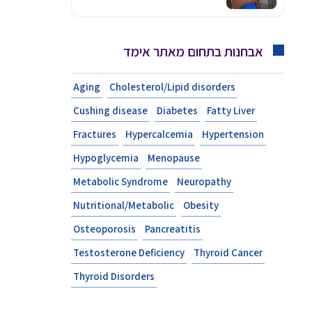
אבחנות בתחום מאתר אימד
Aging
Cholesterol/Lipid disorders
Cushing disease
Diabetes
Fatty Liver
Fractures
Hypercalcemia
Hypertension
Hypoglycemia
Menopause
Metabolic Syndrome
Neuropathy
Nutritional/Metabolic
Obesity
Osteoporosis
Pancreatitis
Testosterone Deficiency
Thyroid Cancer
Thyroid Disorders