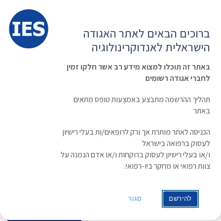
תפרי
האגודה הישראלית לאנדוקרינולוגיה
ברוכים הבאים לאתר האגודה
הרשמה ועדכון נתונים
כניסת חברים
הישראלית לאנדוקרינולוגיה
English
Russian
Arabic
באתר זה תוכלו למצוא מידע רב אשר חלקו זמין
לחברי אגודה רשומים
ראשי
»
תעוד מפגש
»
12th International Congress on Obesity
תהליך ההרשמה מתבצע באמצעות טופס מתאים
12th International Congress on
באתר
Obesity
הכניסה לאתר מותרת אך ורק לרופאים/ות בעלי רישיון
לעסוק ברפואה בישראל
תאריך: 17/03/2014 - 20/03/2014
ו/או בעלי רישיון לעסוק ברוקחות ו/או אדם הנמנה על
צוות רפואי או מחקר ביו-רפואי.
להירשם
סגור