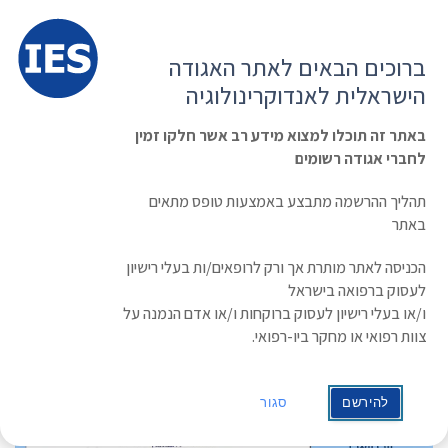
תפרי
האגודה הישראלית לאנדוקרינולוגיה
ברוכים הבאים לאתר האגודה
הרשמה ועדכון נתונים
כניסת חברים
הישראלית לאנדוקרינולוגיה
English
Russian
Arabic
באתר זה תוכלו למצוא מידע רב אשר חלקו זמין
לחברי אגודה רשומים
ראשי
»
תעוד מפגש
»
תיעוד מפגש אנדוקלאב וירטואלי מתאריך 2.11.25
תהליך ההרשמה מתבצע באמצעות טופס מתאים
תיעוד מפגש אנדוקלאב וירטואלי מתאריך
באתר
2.11.25
הכניסה לאתר מותרת אך ורק לרופאים/ות בעלי רישיון
לעסוק ברפואה בישראל
תאריך: 02/11/2025
ו/או בעלי רישיון לעסוק ברוקחות ו/או אדם הנמנה על
צוות רפואי או מחקר ביו-רפואי.
להירשם
סגור