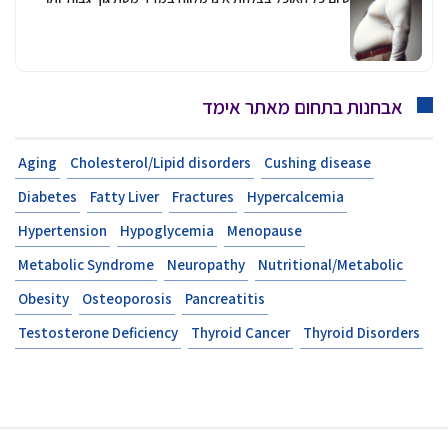
אבחנות בתחום מאתר אימד
Aging
Cholesterol/Lipid disorders
Cushing disease
Diabetes
Fatty Liver
Fractures
Hypercalcemia
Hypertension
Hypoglycemia
Menopause
Metabolic Syndrome
Neuropathy
Nutritional/Metabolic
Obesity
Osteoporosis
Pancreatitis
Testosterone Deficiency
Thyroid Cancer
Thyroid Disorders