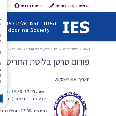
הרשמה ועדכון נתונים
כניסת חברים
צור 
ב
האגודה הישראלית לאנדוקר
ל
l Endocrine Society
ב
א
ראשי
»
תעוד מפגש
»
פורום סרטן בלוטת התריס | 25.09.2016
ת
פורום סרטן בלוטת התריס | 25.09.2016
ה
ב
ו
תאריך: 25/09/2016
ר
בשעה 13:00- 15:30 בבית חולים אסף הרופא
אודיטוריום בית שלום (ביתן 138)
מפגש ב-13:00 ותחילת הדיונים ה-13:30.