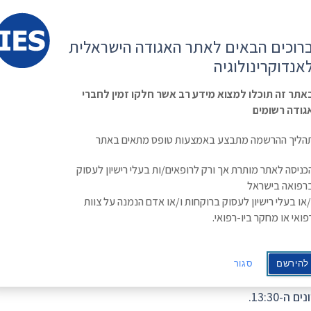
קשר
ESE
רוכים הבאים לאתר האגודה הישראלית
ראשי
משולחן
מפגשים
קורס
ינולוגיה
אנדוקרינולוגיה
האגודה
וכנסים
מתקדם
בסוכרת
Israe
אתר זה תוכלו למצוא מידע רב אשר חלקו זמין לחברי
גודה רשומים
הליך ההרשמה מתבצע באמצעות טופס מתאים באתר
כניסה לאתר מותרת אך ורק לרופאים/ות בעלי רישיון לעסוק
רפואה בישראל
/או בעלי רישיון לעסוק ברוקחות ו/או אדם הנמנה על צוות
פואי או מחקר ביו-רפואי.
להירשם
סגור