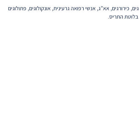
ים, כירורגים, אא”ג, אנשי רפואה גרעינית, אונקולוגים, פתולוגים
בלוטת התריס.