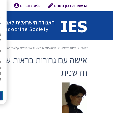
הרשמה ועדכון נתונים
כניסת חברים
צור 
ב
האגודה הישראלית לאנדוקר
ל
l Endocrine Society
ב
א
ראשי
»
תעוד מפגש
»
אישה עם גרורות בראות שאינן קולטות יוד: גיש
ת
אישה עם גרורות בראות שאינן
ה
ב
חדשנית
ו
ר