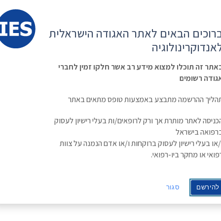
קשר
ESE
רוכים הבאים לאתר האגודה הישראלית
ראשי
משולחן
מפגשים
קורס
ינולוגיה
אנדוקרינולוגיה
האגודה
וכנסים
מתקדם
בסוכרת
Israe
אתר זה תוכלו למצוא מידע רב אשר חלקו זמין לחברי
גודה רשומים
ה טיפולית חדשנית
הליך ההרשמה מתבצע באמצעות טופס מתאים באתר
 קולטות יוד: גישה טיפולית
כניסה לאתר מותרת אך ורק לרופאים/ות בעלי רישיון לעסוק
רפואה בישראל
/או בעלי רישיון לעסוק ברוקחות ו/או אדם הנמנה על צוות
פואי או מחקר ביו-רפואי.
להירשם
סגור