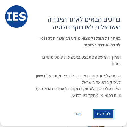
תפרי
האגודה הישראלית לאנדוקרינולוגיה
ברוכים הבאים לאתר האגודה
הרשמה ועדכון נתונים
כניסת חברים
הישראלית לאנדוקרינולוגיה
English
Russian
Arabic
באתר זה תוכלו למצוא מידע רב אשר חלקו זמין
לחברי אגודה רשומים
ראשי
»
תעוד מפגש
»
נושאים בפדיאטריה אנדוקרינולוגית שכל מומחה
באנדוקרינולוגית מבוגרים חייב להכיר
תהליך ההרשמה מתבצע באמצעות טופס מתאים
נושאים בפדיאטריה אנדוקרינולוגית שכל
באתר
מומחה באנדוקרינולוגית מבוגרים חייב
הכניסה לאתר מותרת אך ורק לרופאים/ות בעלי רישיון
לעסוק ברפואה בישראל
להכיר
ו/או בעלי רישיון לעסוק ברוקחות ו/או אדם הנמנה על
צוות רפואי או מחקר ביו-רפואי.
להירשם
סגור