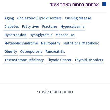
אבחנות בתחום מאתר אימד
Aging
Cholesterol/Lipid disorders
Cushing disease
Diabetes
Fatty Liver
Fractures
Hypercalcemia
Hypertension
Hypoglycemia
Menopause
Metabolic Syndrome
Neuropathy
Nutritional/Metabolic
Obesity
Osteoporosis
Pancreatitis
Testosterone Deficiency
Thyroid Cancer
Thyroid Disorders
נותנות החסות לאיגוד: