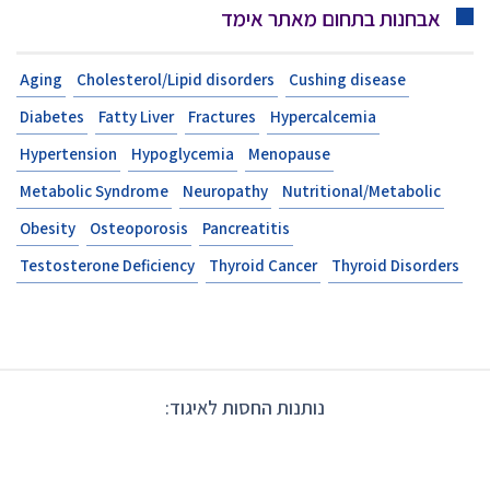
אבחנות בתחום מאתר אימד
Aging
Cholesterol/Lipid disorders
Cushing disease
Diabetes
Fatty Liver
Fractures
Hypercalcemia
Hypertension
Hypoglycemia
Menopause
Metabolic Syndrome
Neuropathy
Nutritional/Metabolic
Obesity
Osteoporosis
Pancreatitis
Testosterone Deficiency
Thyroid Cancer
Thyroid Disorders
נותנות החסות לאיגוד: