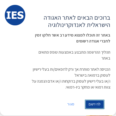
תפרי
האגודה הישראלית לאנדוקרינולוגיה
ברוכים הבאים לאתר האגודה
הרשמה ועדכון נתונים
כניסת חברים
הישראלית לאנדוקרינולוגיה
English
Russian
Arabic
באתר זה תוכלו למצוא מידע רב אשר חלקו זמין
לחברי אגודה רשומים
ראשי
»
תעוד מפגש
»
תרופה “נשית” ותיקה לעזרת הגברים ההיפוגונדליים: טיפול ב-
clomiphene ל- Idiopathic/Functional Hypogonadotropic Hypogonadis
תהליך ההרשמה מתבצע באמצעות טופס מתאים
תרופה “נשית” ותיקה לעזרת הגברים
באתר
ההיפוגונדליים: טיפול ב-clomiphene ל-
הכניסה לאתר מותרת אך ורק לרופאים/ות בעלי רישיון
לעסוק ברפואה בישראל
Idiopathic/Functional
ו/או בעלי רישיון לעסוק ברוקחות ו/או אדם הנמנה על
Hypogonadotropic Hypogonadis
צוות רפואי או מחקר ביו-רפואי.
להירשם
סגור