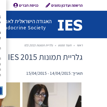
הרשמה ועדכון נתונים
כניסת חברים
צור 
ב
האגודה הישראלית לאנדוקר
ל
l Endocrine Society
ב
א
ראשי
»
תעוד מפגש
»
גלריית תמונות IES 2015
ת
גלריית תמונות IES 2015
ה
ב
ו
תאריך: 14/04/2015 - 15/04/2015
ר