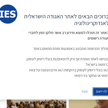
קשר
ESE
רוכים הבאים לאתר האגודה הישראלית
ראשי
משולחן
מפגשים
קורס
ינולוגיה
אנדוקרינולוגיה
האגודה
וכנסים
מתקדם
בסוכרת
Israe
אתר זה תוכלו למצוא מידע רב אשר חלקו זמין לחברי
גודה רשומים
הליך ההרשמה מתבצע באמצעות טופס מתאים באתר
כניסה לאתר מותרת אך ורק לרופאים/ות בעלי רישיון לעסוק
רפואה בישראל
/או בעלי רישיון לעסוק ברוקחות ו/או אדם הנמנה על צוות
פואי או מחקר ביו-רפואי.
להירשם
סגור