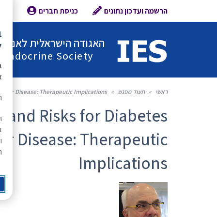
הרשמה ועדכון נתונים
כניסת חברים
צור 
ב
האגודה הישראלית לאנדוקר
ל
l Endocrine Society
ב
א
ראשי
»
תעוד מפגש
»
cular Disease: Therapeutic Implications
ת
 and Risks for Diabetes
ה
ב
ar Disease: Therapeutic
ו
ר
Implications