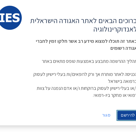
קשר
ESE
רוכים הבאים לאתר האגודה הישראלית
ראשי
משולחן
מפגשים
קורס
ינולוגיה
אנדוקרינולוגיה
האגודה
וכנסים
מתקדם
בסוכרת
Israe
אתר זה תוכלו למצוא מידע רב אשר חלקו זמין לחברי
גודה רשומים
Polycystic Ovary Syndrome and Risks for Diabetes and Cardiovas
הליך ההרשמה מתבצע באמצעות טופס מתאים באתר
Polycystic Ovary Syndrome
כניסה לאתר מותרת אך ורק לרופאים/ות בעלי רישיון לעסוק
רפואה בישראל
and Cardiovascul
/או בעלי רישיון לעסוק ברוקחות ו/או אדם הנמנה על צוות
פואי או מחקר ביו-רפואי.
להירשם
סגור