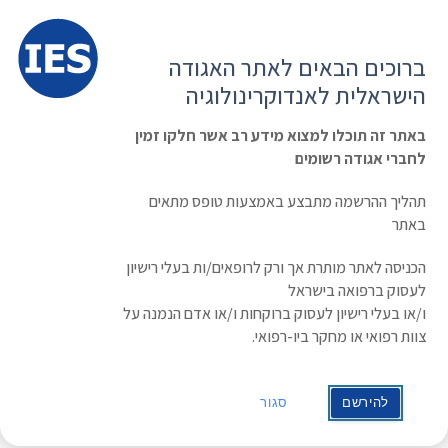
תפרי
האגודה הישראלית לאנדוקרינולוגיה
ברוכים הבאים לאתר האגודה
הרשמה ועדכון נתונים
כניסת חברים
הישראלית לאנדוקרינולוגיה
English
Russian
Arabic
באתר זה תוכלו למצוא מידע רב אשר חלקו זמין
לחברי אגודה רשומים
ראשי
»
תעוד מפגש
»
The Endogenous Cannabinoid System – Looking
Back and Ahead
תהליך ההרשמה מתבצע באמצעות טופס מתאים
The Endogenous Cannabinoid System
באתר
– Looking Back and Ahead
הכניסה לאתר מותרת אך ורק לרופאים/ות בעלי רישיון
לעסוק ברפואה בישראל
ו/או בעלי רישיון לעסוק ברוקחות ו/או אדם הנמנה על
צוות רפואי או מחקר ביו-רפואי.
להירשם
סגור