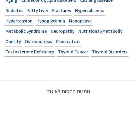
Aging
Cholesterol/Lipid disorders
Cushing disease
Diabetes
Fatty Liver
Fractures
Hypercalcemia
Hypertension
Hypoglycemia
Menopause
Metabolic Syndrome
Neuropathy
Nutritional/Metabolic
Obesity
Osteoporosis
Pancreatitis
Testosterone Deficiency
Thyroid Cancer
Thyroid Disorders
נותנות החסות לאיגוד: