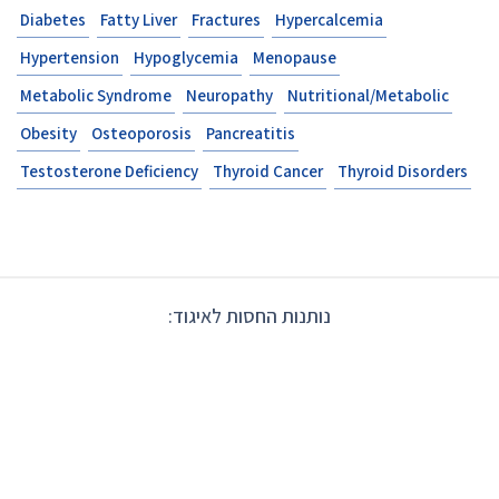
Diabetes
Fatty Liver
Fractures
Hypercalcemia
Hypertension
Hypoglycemia
Menopause
Metabolic Syndrome
Neuropathy
Nutritional/Metabolic
Obesity
Osteoporosis
Pancreatitis
Testosterone Deficiency
Thyroid Cancer
Thyroid Disorders
נותנות החסות לאיגוד: