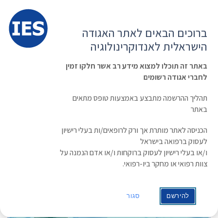
תפרי
האגודה הישראלית לאנדוקרינולוגיה
ברוכים הבאים לאתר האגודה
הרשמה ועדכון נתונים
כניסת חברים
הישראלית לאנדוקרינולוגיה
English
Russian
Arabic
באתר זה תוכלו למצוא מידע רב אשר חלקו זמין
לחברי אגודה רשומים
ראשי
»
תעוד מפגש
»
סוכרת וטרום סוכרת מסוג 3 כיצד להגדיר, לאמוד, להתמודד |
11.6.14
תהליך ההרשמה מתבצע באמצעות טופס מתאים
סוכרת וטרום סוכרת מסוג 3 כיצד להגדיר,
באתר
לאמוד, להתמודד | 11.6.14
הכניסה לאתר מותרת אך ורק לרופאים/ות בעלי רישיון
לעסוק ברפואה בישראל
תאריך: 11/06/2014
ו/או בעלי רישיון לעסוק ברוקחות ו/או אדם הנמנה על
צוות רפואי או מחקר ביו-רפואי.
להירשם
סגור