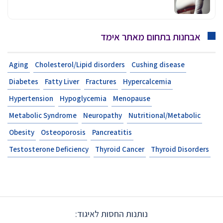
אבחנות בתחום מאתר אימד
Aging
Cholesterol/Lipid disorders
Cushing disease
Diabetes
Fatty Liver
Fractures
Hypercalcemia
Hypertension
Hypoglycemia
Menopause
Metabolic Syndrome
Neuropathy
Nutritional/Metabolic
Obesity
Osteoporosis
Pancreatitis
Testosterone Deficiency
Thyroid Cancer
Thyroid Disorders
נותנות החסות לאיגוד: