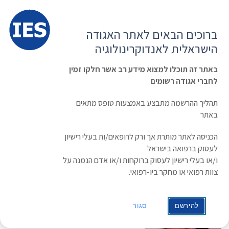
תפרי
האגודה הישראלית לאנדוקרינולוגיה
ברוכים הבאים לאתר האגודה
הרשמה ועדכון נתונים
כניסת חברים
הישראלית לאנדוקרינולוגיה
English
Russian
Arabic
באתר זה תוכלו למצוא מידע רב אשר חלקו זמין
לחברי אגודה רשומים
ראשי
»
תעוד מפגש
»
כנס לציון פרישתו של פרופ’ קרניאלי לגימלאות מרמב”ם
תהליך ההרשמה מתבצע באמצעות טופס מתאים
כנס לציון פרישתו של פרופ’ קרניאלי
באתר
לגימלאות מרמב”ם
הכניסה לאתר מותרת אך ורק לרופאים/ות בעלי רישיון
לעסוק ברפואה בישראל
תאריך: 01/10/2014
ו/או בעלי רישיון לעסוק ברוקחות ו/או אדם הנמנה על
צוות רפואי או מחקר ביו-רפואי.
Symposium on Diabetes
Pathogenesis and Management
October 1st, 2014, Spencer Hall,
להירשם
סגור
Rambam Health Care Campus