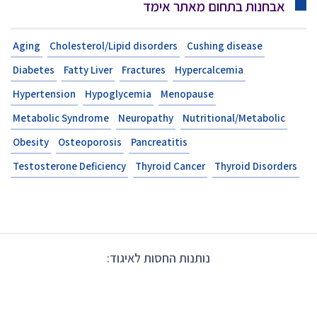
אבחנות בתחום מאתר אימד
Aging
Cholesterol/Lipid disorders
Cushing disease
Diabetes
Fatty Liver
Fractures
Hypercalcemia
Hypertension
Hypoglycemia
Menopause
Metabolic Syndrome
Neuropathy
Nutritional/Metabolic
Obesity
Osteoporosis
Pancreatitis
Testosterone Deficiency
Thyroid Cancer
Thyroid Disorders
נותנות החסות לאיגוד: