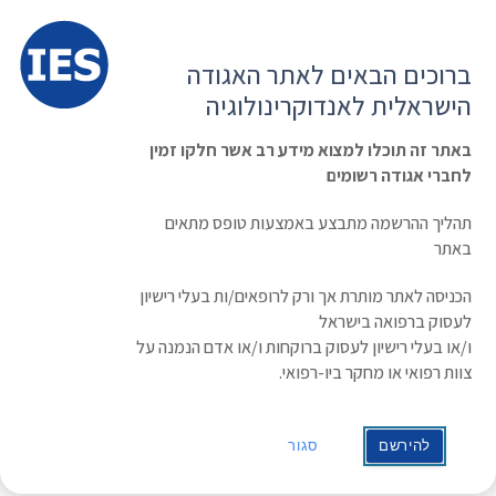
תפרי
האגודה הישראלית לאנדוקרינולוגיה
ברוכים הבאים לאתר האגודה
הרשמה ועדכון נתונים
כניסת חברים
הישראלית לאנדוקרינולוגיה
English
Russian
Arabic
באתר זה תוכלו למצוא מידע רב אשר חלקו זמין
לחברי אגודה רשומים
ראשי
»
תעוד מפגש
»
תכנית והרשמה לכנס הסתיו של האגודה הישראלית
לאנדוקרינולוגיה
תהליך ההרשמה מתבצע באמצעות טופס מתאים
תכנית והרשמה לכנס הסתיו של האגודה
באתר
הישראלית לאנדוקרינולוגיה
הכניסה לאתר מותרת אך ורק לרופאים/ות בעלי רישיון
לעסוק ברפואה בישראל
תאריך: 27/11/2014 - 29/11/2014
ו/או בעלי רישיון לעסוק ברוקחות ו/או אדם הנמנה על
צוות רפואי או מחקר ביו-רפואי.
כנס הסתיו של האגודה יתקיים השנה בתאריך 27-29 בנובמבר,
במלון “ישרוטל הנסיכה” באילת.
להירשם
סגור
לתכנית המדעית
לפרטי הרשמה