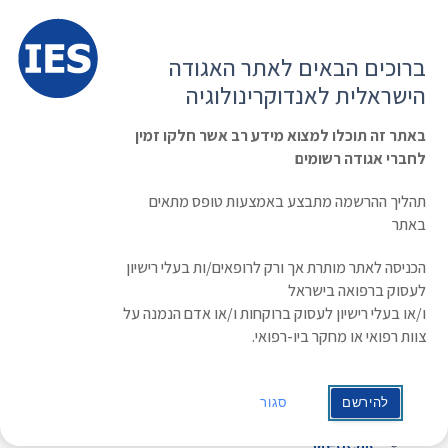
תפרי
האגודה הישראלית לאנדוקרינולוגיה
ברוכים הבאים לאתר האגודה
הרשמה ועדכון נתונים
כניסת חברים
הישראלית לאנדוקרינולוגיה
English
Russian
Arabic
באתר זה תוכלו למצוא מידע רב אשר חלקו זמין
לחברי אגודה רשומים
ראשי
»
מחשבונים
מחשבונים
תהליך ההרשמה מתבצע באמצעות טופס מתאים
באתר
ATA Calculator
הכניסה לאתר מותרת אך ורק לרופאים/ות בעלי רישיון
המרת יחידות
לעסוק ברפואה בישראל
מחשבון תזונה
ו/או בעלי רישיון לעסוק ברוקחות ו/או אדם הנמנה על
FRAX
צוות רפואי או מחקר ביו-רפואי.
BMI
Cr clearance
להירשם
סגור
Insulin pump initiation
MedCalc