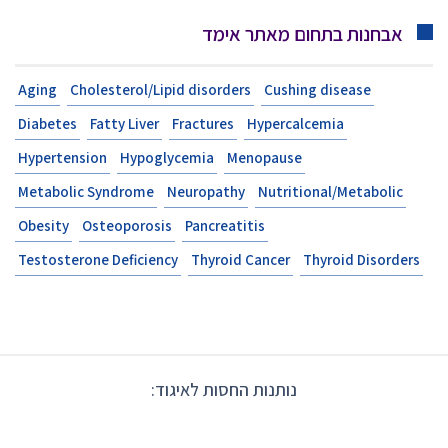
אבחנות בתחום מאתר אימד
Aging
Cholesterol/Lipid disorders
Cushing disease
Diabetes
Fatty Liver
Fractures
Hypercalcemia
Hypertension
Hypoglycemia
Menopause
Metabolic Syndrome
Neuropathy
Nutritional/Metabolic
Obesity
Osteoporosis
Pancreatitis
Testosterone Deficiency
Thyroid Cancer
Thyroid Disorders
נותנות החסות לאיגוד: