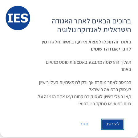
תפרי
האגודה הישראלית לאנדוקרינולוגיה
ברוכים הבאים לאתר האגודה
הרשמה ועדכון נתונים
כניסת חברים
הישראלית לאנדוקרינולוגיה
English
Russian
Arabic
באתר זה תוכלו למצוא מידע רב אשר חלקו זמין
לחברי אגודה רשומים
ראשי
»
אירגונים ואיגודים
אירגונים ואיגודים
תהליך ההרשמה מתבצע באמצעות טופס מתאים
באתר
ההסתדרות הרפואית בישראל
הכניסה לאתר מותרת אך ורק לרופאים/ות בעלי רישיון
לעסוק ברפואה בישראל
אתרי חברות מקצועיות בארץ:
ו/או בעלי רישיון לעסוק ברוקחות ו/או אדם הנמנה על
צוות רפואי או מחקר ביו-רפואי.
האגודה הישראלית לסוכרת
להירשם
סגור
החברה הישראלית ליתר לחץ דם